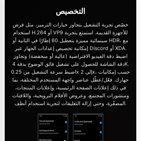
التخصيص
خصّص تجربة التشغيل بتجاوز خيارات الترميز، مثل فرض
استخدام H.264 أو VP9 للأجهزة القديمة. استمتع بتجربة
سينمائية مميزة بتعطيل 60 إطارًا في الثانية أو HDR، مع
إمكانية تخصيص إعدادات الجهاز عبر Discord أو XDA.
اضبط دقة الفيديو الافتراضية (عالية أو منخفضة) وتجاوز
دقة الشاشة للحصول على تشغيل فائق الوضوح بدقة 4K.
اضبط سرعة التشغيل من 0.25x إلى 2x، حسب إمكانيات
جهازك. فعّل/عطّل عناصر واجهة المستخدم المختلفة، بما
في ذلك إعلانات الصفحة الرئيسية، وإعلانات المنتجات،
ومنشورات المجتمع، وعروض الأفلام الترويجية، واللافتات
المصغّرة، وحتى إزالة التعليقات لتجربة استخدام أنظف.