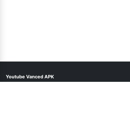
Youtube Vanced APK
help@vancedyoutube.pk
Follow Us