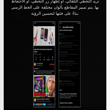
تريد التخطي التلقائي، أو إظهار زر التخطي، أو الاحتفاظ
بها. يتم تمييز المقاطع بألوان مختلفة على الخط الزمني
بناءً على فئتها لتحسين الرؤية.