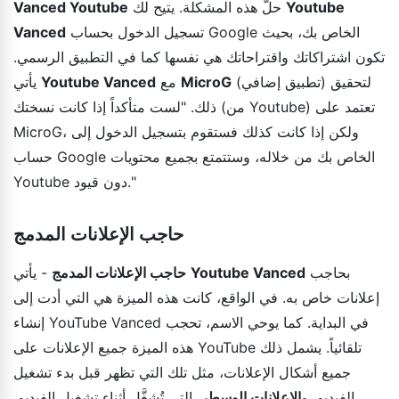
Youtube
حلّ هذه المشكلة. يتيح لك
Vanced Youtube
تسجيل الدخول بحساب Google الخاص بك، بحيث
Vanced
تكون اشتراكاتك واقتراحاتك هي نفسها كما في التطبيق الرسمي.
(تطبيق إضافي) لتحقيق
MicroG
مع
Youtube Vanced
يأتي
ذلك. "لست متأكداً إذا كانت نسختك (من Youtube) تعتمد على
MicroG، ولكن إذا كانت كذلك فستقوم بتسجيل الدخول إلى
حساب Google الخاص بك من خلاله، وستتمتع بجميع محتويات
Youtube دون قيود."
حاجب الإعلانات المدمج
بحاجب
Youtube Vanced
- يأتي
حاجب الإعلانات المدمج
إعلانات خاص به. في الواقع، كانت هذه الميزة هي التي أدت إلى
إنشاء YouTube Vanced في البداية. كما يوحي الاسم، تحجب
هذه الميزة جميع الإعلانات على YouTube تلقائياً. يشمل ذلك
جميع أشكال الإعلانات، مثل تلك التي تظهر قبل بدء تشغيل
الفيديو، و
الإعلانات الوسطى
التي تُشغَّل أثناء تشغيل الفيديو،