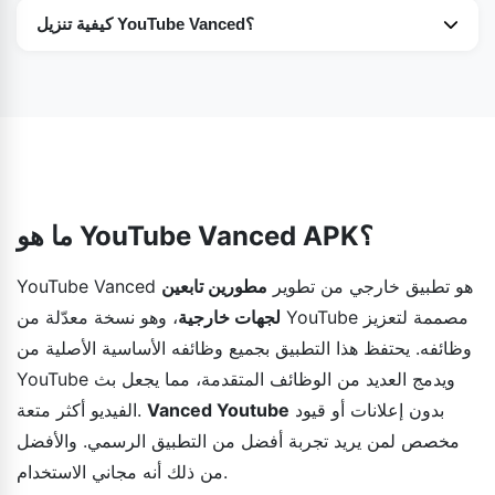
للأسف، لا يدعم تطبيق YouTube Vanced أجهزة iOS. لدى Apple
كيفية تنزيل YouTube Vanced؟
سياسات صارمة ضد تطبيقات الطرف الثالث خارج متجر App
بما أن YouTube Vanced تطبيق خارجي، فستحتاج إلى تنزيل
Store. ولكن لمستخدمي iOS، يتوفر تطبيق YouTube++ للتنزيل
أحدث إصدار من موقعنا الإلكتروني لتحديثه. يقوم المطورون
من متاجر تطبيقات أخرى.
بتحديث التطبيق بانتظام بصفتهم المزود الرسمي لـ YouTube
Vanced. لتنزيله، اتبع نفس خطوات تثبيت الإصدار السابق.
ما هو YouTube Vanced APK؟
YouTube Vanced هو تطبيق خارجي من تطوير
مطورين تابعين
لجهات خارجية
، وهو نسخة معدّلة من YouTube مصممة لتعزيز
وظائفه. يحتفظ هذا التطبيق بجميع وظائفه الأساسية الأصلية من
YouTube ويدمج العديد من الوظائف المتقدمة، مما يجعل بث
بدون إعلانات أو قيود
Vanced Youtube
الفيديو أكثر متعة.
مخصص لمن يريد تجربة أفضل من التطبيق الرسمي. والأفضل
من ذلك أنه مجاني الاستخدام.