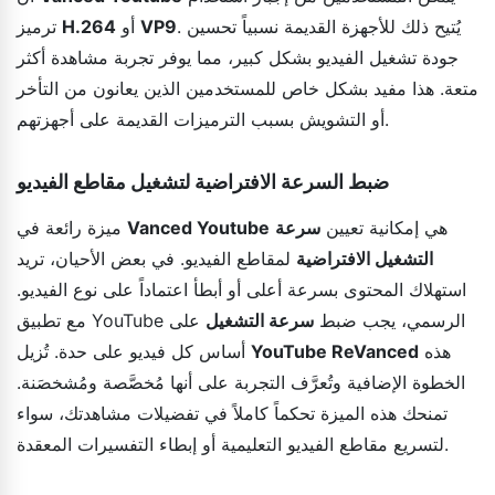
. يُتيح ذلك للأجهزة القديمة نسبياً تحسين
VP9
أو
H.264
ترميز
جودة تشغيل الفيديو بشكل كبير، مما يوفر تجربة مشاهدة أكثر
متعة. هذا مفيد بشكل خاص للمستخدمين الذين يعانون من التأخر
أو التشويش بسبب الترميزات القديمة على أجهزتهم.
ضبط السرعة الافتراضية لتشغيل مقاطع الفيديو
هي إمكانية تعيين
سرعة
Vanced Youtube
ميزة رائعة في
التشغيل الافتراضية
لمقاطع الفيديو. في بعض الأحيان، تريد
استهلاك المحتوى بسرعة أعلى أو أبطأ اعتماداً على نوع الفيديو.
مع تطبيق YouTube الرسمي، يجب ضبط
سرعة التشغيل
على
هذه
YouTube ReVanced
أساس كل فيديو على حدة. تُزيل
الخطوة الإضافية وتُعرَّف التجربة على أنها مُخصَّصة ومُشخصَنة.
تمنحك هذه الميزة تحكماً كاملاً في تفضيلات مشاهدتك، سواء
لتسريع مقاطع الفيديو التعليمية أو إبطاء التفسيرات المعقدة.