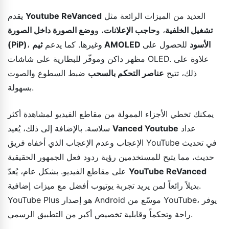
العديد من الميزات الرائعة مثل
Youtube ReVanced
يقدم
تشغيل الخلفية
، و
حاجب الإعلانات
، و
وضع الصورة داخل الصورة
ثيم AMOLED الأسود
للحصول على
، وغيرها. كما يدعم
(PiP)
مظهر داكن وموفّر للبطارية على شاشات OLED. علاوة على
ذلك، تتيح
عناصر التحكم بالسحب
ضبط السطوع والصوت
بسهولة.
يمكنك تخطي الأجزاء الممولة من مقاطع الفيديو لمشاهدة أكثر
عداد
Vanced Youtube
سلاسة. بالإضافة إلى ذلك، يُعيد
الإعجاب وعدم الإعجاب الذي أخفاه فريق YouTube في تحديث
حديث، مما يتيح للمستخدمين رؤية ردود فعل الجمهور الحقيقية
YouTube ReVanced
على مقاطع الفيديو. بشكل عام، يُعدّ
بديلاً رائعاً لمن يريد تجربة يوتيوب أفضل مع ميزات إضافية.
YouTube Plus هو إصدار Android موسّع من YouTube، يوفر
راحة وتحكماً وقابلية تخصيص أكبر من التطبيق الرسمي.