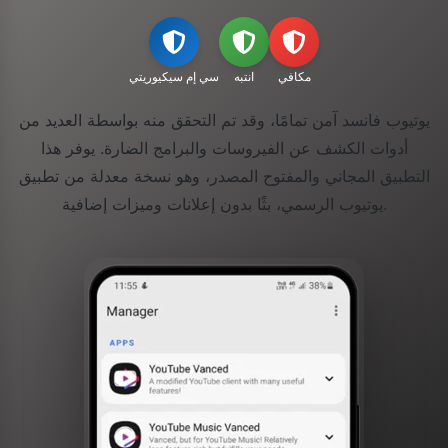
مكافي
انتبه
سي إم سيكيوريتي
يوتيوب فانسد آمن تمامًا، وقد تم التحقق منه بواسطة العديد من
أدوات الكشف عن الفيروسات والبرامج الضارة. يوفر هذا
التطبيق المجاني والمفتوح المصدر، وهو نسخة معدلة من تطبيق
يوتيوب الرسمي، بثًا بدون إعلانات وميزات إضافية.