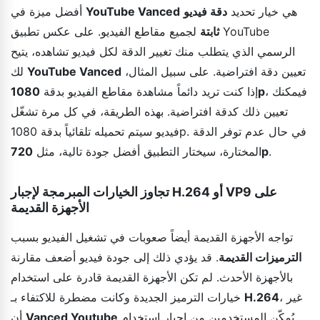
هي خيار تحديد
دقة فيديو
YouTube Vanced
أفضل ميزة في
ثابتة
لجميع مقاطع الفيديو. على عكس تطبيق YouTube
الرسمي الذي يتطلب منك تغيير الدقة لكل فيديو تشاهده، يتيح
تعيين دقة افتراضية. على سبيل المثال،
YouTube Vanced
لك
، فيمكنك
1080p
إذا كنت تريد دائماً مشاهدة مقاطع الفيديو بدقة
تعيين ذلك كدقة افتراضية. بهذه الطريقة، في كل مرة تشغّل
فيديو سيتم تحميله تلقائياً بدقة 1080p. في حال عدم توفر الدقة
.
720p
المختارة، سيختار التطبيق أفضل جودة تالية، مثل
تجاوز الخيارات المبرمجة لإجبار H.264 أو VP9 على
الأجهزة القديمة
تواجه الأجهزة القديمة أيضاً صعوبات في تشغيل الفيديو بسبب
الترميزات القديمة
. قد يؤدي ذلك إلى جودة فيديو أضعف مقارنة
بالأجهزة الأحدث. لم تكن الأجهزة القديمة قادرة على استخدام
، غير
H.264
خيارات الترميز الجديدة وكانت مضطرة للاكتفاء بـ
يُمكّن المستخدمين من إجبار استخدام
Vanced Youtube
أن