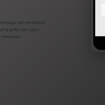
berbagai alat pendeteksi
 yang gratis dan open-
ur tambahan.