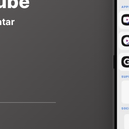
ube
atar