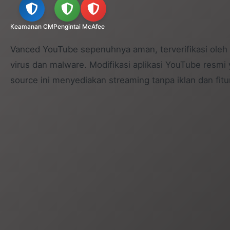
Keamanan CM
Pengintai
McAfee
Vanced YouTube sepenuhnya aman, terverifikasi oleh 
virus dan malware. Modifikasi aplikasi YouTube resmi
source ini menyediakan streaming tanpa iklan dan fit