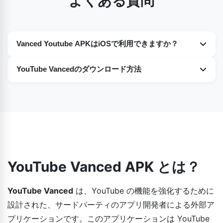
よくある質問
Vanced Youtube APKはiOSで利用できますか？
残念ながら、YouTube VancedはiOSデバイスに対応してい
YouTube Vancedのダウンロード方法
ません。AppleはApp Store以外からのサードパーティ製ア
プリに対して厳しいポリシーを設けています。ただし、iOS
YouTube Vancedは外部アプリケーションであるため、アッ
ユーザー向けには、サードパーティのアプリストアから
プデートするには毎回当サイトから最新バージョンをダウン
Youtube++アプリをダウンロードできます。
ロードする必要があります。YouTube Vancedの公式プロバ
イダーとして、アプリは定期的にアップデートされていま
す。ダウンロード後、以前のバージョンをインストールした
時と同じ手順に従ってください。
YouTube Vanced APK とは？
YouTube Vanced
は、YouTube の機能を強化するために
設計された、サードパーティのアプリ開発者による外部ア
プリケーションです。このアプリケーションは YouTube