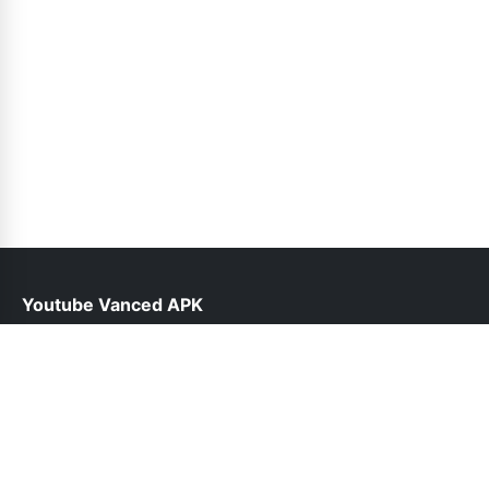
Youtube Vanced APK
help@vancedyoutube.pk
Follow Us