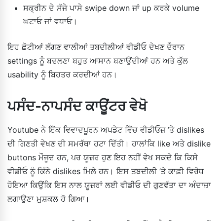
ਸਕ੍ਰੀਨ ਦੇ ਸੱਜੇ ਪਾਸੇ swipe down ਜਾਂ up ਕਰਕੇ volume
ਘਟਾਓ ਜਾਂ ਵਧਾਓ।
ਇਹ ਛੋਟੀਆਂ ਲੱਗਣ ਵਾਲੀਆਂ ਤਬਦੀਲੀਆਂ ਵੀਡੀਓ ਦੇਖਣ ਦੌਰਾਨ
settings ਨੂੰ ਬਦਲਣਾ ਬਹੁਤ ਆਸਾਨ ਬਣਾਉਂਦੀਆਂ ਹਨ ਅਤੇ ਕੁੱਲ
usability ਨੂੰ ਬਿਹਤਰ ਕਰਦੀਆਂ ਹਨ।
ਪਸੰਦ-ਨਾਪਸੰਦ ਕਾਊਂਟਰ ਵੇਖੋ
Youtube ਨੇ ਇੱਕ ਵਿਵਾਦਪੂਰਨ ਅਪਡੇਟ ਵਿੱਚ ਵੀਡੀਓਜ਼ ’ਤੇ dislikes
ਦੀ ਗਿਣਤੀ ਵੇਖਣ ਦੀ ਸਮਰੱਥਾ ਹਟਾ ਦਿੱਤੀ। ਹਾਲਾਂਕਿ like ਅਤੇ dislike
buttons ਮੌਜੂਦ ਹਨ, ਪਰ ਯੂਜ਼ਰ ਹੁਣ ਇਹ ਨਹੀਂ ਵੇਖ ਸਕਦੇ ਕਿ ਕਿਸੇ
ਵੀਡੀਓ ਨੂੰ ਕਿੰਨੇ dislikes ਮਿਲੇ ਹਨ। ਇਸ ਤਬਦੀਲੀ ’ਤੇ ਕਾਫ਼ੀ ਵਿਰੋਧ
ਹੋਇਆ ਕਿਉਂਕਿ ਇਸ ਨਾਲ ਯੂਜ਼ਰਾਂ ਲਈ ਵੀਡੀਓ ਦੀ ਗੁਣਵੱਤਾ ਦਾ ਅੰਦਾਜ਼ਾ
ਲਗਾਉਣਾ ਮੁਸ਼ਕਲ ਹੋ ਗਿਆ।