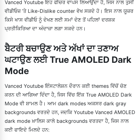
Vanced Youtube ਇਹ ਫੀਚਰ ਵਾਪਸ ਲਿਆਉਂਦਾ ਹੈ, ਜਿਸ ਨਾਲ ਤੁਸੀਂ
ਵੀਡੀਓਜ਼ ’ਤੇ Like-Dislike counter ਵੇਖ ਸਕਦੇ ਹੋ। ਇਸ ਨਾਲ ਯੂਜ਼ਰ
ਕਿਸੇ ਖਾਸ ਵੀਡੀਓ ਨੂੰ ਦੇਖਣ ਲਈ ਸਮਾਂ ਦੇਣ ਤੋਂ ਪਹਿਲਾਂ ਦਰਸ਼ਕ
ਪ੍ਰਤੀਕਿਰਿਆ ਦਾ ਅੰਦਾਜ਼ਾ ਲਗਾ ਸਕਦੇ ਹਨ।
ਬੈਟਰੀ ਬਚਾਉਣ ਅਤੇ ਅੱਖਾਂ ਦਾ ਤਣਾਅ
ਘਟਾਉਣ ਲਈ True AMOLED Dark
Mode
Vanced Youtube ਇੰਸਟਾਲੇਸ਼ਨ ਦੌਰਾਨ ਕਈ themes ਵਿੱਚੋਂ ਚੋਣ
ਕਰਨ ਦੀ ਆਗਿਆ ਦਿੰਦਾ ਹੈ, ਜਿਸ ਵਿੱਚ ਇੱਕ True AMOLED Dark
Mode ਵੀ ਸ਼ਾਮਲ ਹੈ। ਆਮ dark modes ਅਕਸਰ dark gray
backgrounds ਵਰਤਦੇ ਹਨ, ਜਦਕਿ Youtube Vanced AMOLED
dark mode ਖ਼ਾਲਿਸ ਕਾਲੇ backgrounds ਵਰਤਦਾ ਹੈ, ਜਿਸ ਨਾਲ
ਕਈ ਫਾਇਦੇ ਮਿਲਦੇ ਹਨ: