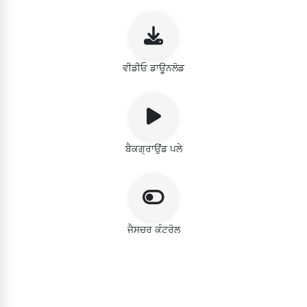
ਵੀਡੀਓ ਡਾਊਨਲੋਡ
ਬੈਕਗ੍ਰਾਉਂਡ ਪਲੇ
ਜੈਸਚਰ ਕੰਟਰੋਲ