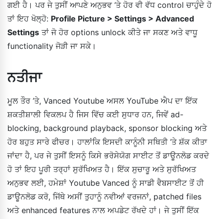
ਗਈ ਹੈ। ਪਰ ਜੇ ਤੁਸੀਂ ਆਪਣੇ ਅਨੁਭਵ ’ਤੇ ਹੋਰ ਵੀ ਵੱਧ control ਚਾਹੁੰਦੇ ਹੋ
ਤਾਂ ਇਹ ਖੋਲ੍ਹੋ:
Profile Picture > Settings > Advanced
Settings
ਤਾਂ ਜੋ ਹੋਰ options unlock ਕੀਤੇ ਜਾ ਸਕਣ ਅਤੇ ਵਾਧੂ
functionality ਜੋੜੀ ਜਾ ਸਕੇ।
ਨਤੀਜਾ
ਮੂਲ ਤੌਰ ’ਤੇ, Vanced Youtube ਅਸਲ YouTube ਐਪ ਦਾ ਇੱਕ
ਸ਼ਕਤੀਸ਼ਾਲੀ ਵਿਕਲਪ ਹੈ ਜਿਸ ਵਿੱਚ ਕਈ ਸੁਧਾਰ ਹਨ, ਜਿਵੇਂ ad-
blocking, background playback, sponsor blocking ਅਤੇ
ਹੋਰ ਬਹੁਤ ਸਾਰੇ ਫੀਚਰ। ਹਾਲਾਂਕਿ ਇਸਦੀ ਕਾਨੂੰਨੀ ਸਥਿਤੀ ’ਤੇ ਸ਼ੱਕ ਕੀਤਾ
ਜਾਂਦਾ ਹੈ, ਪਰ ਜੇ ਤੁਸੀਂ ਇਸਨੂੰ ਕਿਸੇ ਭਰੋਸੇਯੋਗ ਸਾਈਟ ਤੋਂ ਡਾਊਨਲੋਡ ਕਰਦੇ
ਹੋ ਤਾਂ ਇਹ ਪੂਰੀ ਤਰ੍ਹਾਂ ਸੁਰੱਖਿਅਤ ਹੈ। ਇੱਕ ਸੁਚਾਰੂ ਅਤੇ ਸੁਰੱਖਿਅਤ
ਅਨੁਭਵ ਲਈ, ਹਮੇਸ਼ਾਂ Youtube Vanced ਨੂੰ ਸਾਡੀ ਵੈਬਸਾਈਟ ਤੋਂ ਹੀ
ਡਾਊਨਲੋਡ ਕਰੋ, ਜਿੱਥੇ ਅਸੀਂ ਤੁਹਾਨੂੰ ਨਵੀਆਂ ਵਰਜਨਾਂ, patched files
ਅਤੇ enhanced features ਨਾਲ ਅਪਡੇਟ ਰੱਖਦੇ ਹਾਂ। ਜੇ ਤੁਸੀਂ ਇੱਕ