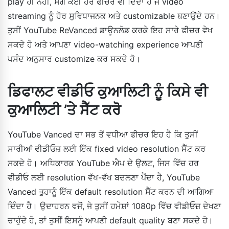
play ਹੀ ਨਹੀਂ, ਸਗੋਂ ਕਈ ਹੋਰ ਫੀਚਰ ਵੀ ਦਿੰਦਾ ਹੈ ਜੋ video
streaming ਨੂੰ ਹੋਰ ਸੁਵਿਧਾਜਨਕ ਅਤੇ customizable ਬਣਾਉਂਦੇ ਹਨ।
ਤੁਸੀਂ YouTube ReVanced ਡਾਊਨਲੋਡ ਕਰਕੇ ਇਹ ਸਾਰੇ ਫੀਚਰ ਵੇਖ
ਸਕਦੇ ਹੋ ਅਤੇ ਆਪਣਾ video-watching experience ਆਪਣੀ
ਪਸੰਦ ਅਨੁਸਾਰ customize ਕਰ ਸਕਦੇ ਹੋ।
ਡਿਫਾਲਟ ਵੀਡੀਓ ਕੁਆਲਿਟੀ ਨੂੰ ਕਿਸੇ ਵੀ
ਕੁਆਲਿਟੀ ’ਤੇ ਸੈੱਟ ਕਰੋ
YouTube Vanced ਦਾ ਸਭ ਤੋਂ ਵਧੀਆ ਫੀਚਰ ਇਹ ਹੈ ਕਿ ਤੁਸੀਂ
ਸਾਰੀਆਂ ਵੀਡੀਓਜ਼ ਲਈ ਇੱਕ fixed video resolution ਸੈੱਟ ਕਰ
ਸਕਦੇ ਹੋ। ਅਧਿਕਾਰਕ YouTube ਐਪ ਦੇ ਉਲਟ, ਜਿਸ ਵਿੱਚ ਹਰ
ਵੀਡੀਓ ਲਈ resolution ਵੱਖ-ਵੱਖ ਬਦਲਣਾ ਪੈਂਦਾ ਹੈ, YouTube
Vanced ਤੁਹਾਨੂੰ ਇੱਕ default resolution ਸੈੱਟ ਕਰਨ ਦੀ ਆਗਿਆ
ਦਿੰਦਾ ਹੈ। ਉਦਾਹਰਨ ਵਜੋਂ, ਜੇ ਤੁਸੀਂ ਹਮੇਸ਼ਾਂ 1080p ਵਿੱਚ ਵੀਡੀਓਜ਼ ਦੇਖਣਾ
ਚਾਹੁੰਦੇ ਹੋ, ਤਾਂ ਤੁਸੀਂ ਇਸਨੂੰ ਆਪਣੀ default quality ਬਣਾ ਸਕਦੇ ਹੋ।