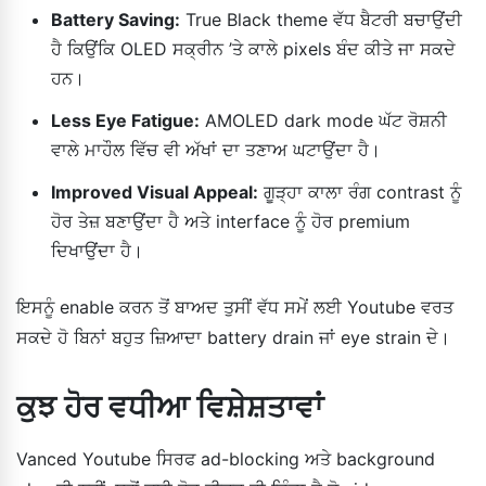
Battery Saving:
True Black theme ਵੱਧ ਬੈਟਰੀ ਬਚਾਉਂਦੀ
ਹੈ ਕਿਉਂਕਿ OLED ਸਕ੍ਰੀਨ ’ਤੇ ਕਾਲੇ pixels ਬੰਦ ਕੀਤੇ ਜਾ ਸਕਦੇ
ਹਨ।
Less Eye Fatigue:
AMOLED dark mode ਘੱਟ ਰੋਸ਼ਨੀ
ਵਾਲੇ ਮਾਹੌਲ ਵਿੱਚ ਵੀ ਅੱਖਾਂ ਦਾ ਤਣਾਅ ਘਟਾਉਂਦਾ ਹੈ।
Improved Visual Appeal:
ਗੂੜ੍ਹਾ ਕਾਲਾ ਰੰਗ contrast ਨੂੰ
ਹੋਰ ਤੇਜ਼ ਬਣਾਉਂਦਾ ਹੈ ਅਤੇ interface ਨੂੰ ਹੋਰ premium
ਦਿਖਾਉਂਦਾ ਹੈ।
ਇਸਨੂੰ enable ਕਰਨ ਤੋਂ ਬਾਅਦ ਤੁਸੀਂ ਵੱਧ ਸਮੇਂ ਲਈ Youtube ਵਰਤ
ਸਕਦੇ ਹੋ ਬਿਨਾਂ ਬਹੁਤ ਜ਼ਿਆਦਾ battery drain ਜਾਂ eye strain ਦੇ।
ਕੁਝ ਹੋਰ ਵਧੀਆ ਵਿਸ਼ੇਸ਼ਤਾਵਾਂ
Vanced Youtube ਸਿਰਫ ad-blocking ਅਤੇ background