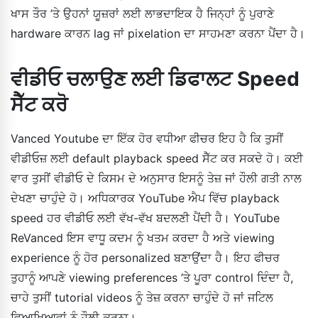
ਖਾਸ ਤੌਰ ’ਤੇ ਉਹਨਾਂ ਯੂਜ਼ਰਾਂ ਲਈ ਲਾਭਦਾਇਕ ਹੈ ਜਿਨ੍ਹਾਂ ਨੂੰ ਪੁਰਾਣੇ
hardware ਕਾਰਨ lag ਜਾਂ pixelation ਦਾ ਸਾਹਮਣਾ ਕਰਨਾ ਪੈਂਦਾ ਹੈ।
ਵੀਡੀਓ ਚਲਾਉਣ ਲਈ ਡਿਫਾਲਟ Speed
ਸੈੱਟ ਕਰੋ
Vanced Youtube ਦਾ ਇੱਕ ਹੋਰ ਵਧੀਆ ਫੀਚਰ ਇਹ ਹੈ ਕਿ ਤੁਸੀਂ
ਵੀਡੀਓਜ਼ ਲਈ default playback speed ਸੈੱਟ ਕਰ ਸਕਦੇ ਹੋ। ਕਈ
ਵਾਰ ਤੁਸੀਂ ਵੀਡੀਓ ਦੇ ਕਿਸਮ ਦੇ ਅਨੁਸਾਰ ਇਸਨੂੰ ਤੇਜ਼ ਜਾਂ ਹੌਲੀ ਗਤੀ ਨਾਲ
ਦੇਖਣਾ ਚਾਹੁੰਦੇ ਹੋ। ਅਧਿਕਾਰਕ YouTube ਐਪ ਵਿੱਚ playback
speed ਹਰ ਵੀਡੀਓ ਲਈ ਵੱਖ-ਵੱਖ ਬਦਲਣੀ ਪੈਂਦੀ ਹੈ। YouTube
ReVanced ਇਸ ਵਾਧੂ ਕਦਮ ਨੂੰ ਖਤਮ ਕਰਦਾ ਹੈ ਅਤੇ viewing
experience ਨੂੰ ਹੋਰ personalized ਬਣਾਉਂਦਾ ਹੈ। ਇਹ ਫੀਚਰ
ਤੁਹਾਨੂੰ ਆਪਣੇ viewing preferences ’ਤੇ ਪੂਰਾ control ਦਿੰਦਾ ਹੈ,
ਚਾਹੇ ਤੁਸੀਂ tutorial videos ਨੂੰ ਤੇਜ਼ ਕਰਨਾ ਚਾਹੁੰਦੇ ਹੋ ਜਾਂ ਜਟਿਲ
ਵਿਆਖਿਆਵਾਂ ਨੂੰ ਹੌਲੀ ਕਰਨਾ।