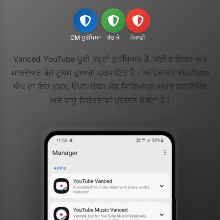
CM ਸੁਰੱਖਿਆ
ਬਁਚ ਕੇ
ਮੈਕਾਫੀ
Vanced YouTube ਪੂਰੀ ਤਰ੍ਹਾਂ ਸੁਰੱਖਿਅਤ ਹੈ, ਕਈ ਵਾਇਰਸ ਅਤੇ
ਮਾਲਵੇਅਰ ਖੋਜ ਟੂਲਸ ਦੁਆਰਾ ਪ੍ਰਮਾਣਿਤ ਹੈ। ਅਧਿਕਾਰਤ YouTube
ਐਪ ਦਾ ਇਹ ਮੁਫਤ, ਓਪਨ-ਸੋਰਸ ਮੋਡ ਵਿਗਿਆਪਨ-ਮੁਕਤ ਸਟ੍ਰੀਮਿੰਗ
ਅਤੇ ਵਾਧੂ ਵਿਸ਼ੇਸ਼ਤਾਵਾਂ ਪ੍ਰਦਾਨ ਕਰਦਾ ਹੈ।