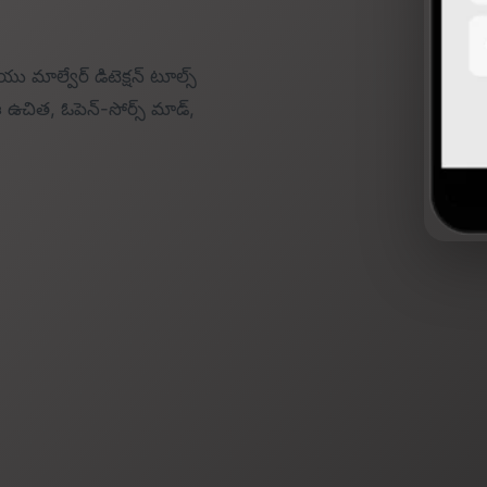
ు మాల్వేర్ డిటెక్షన్ టూల్స్
ఉచిత, ఓపెన్-సోర్స్ మాడ్,