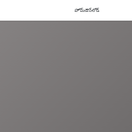
హోమ్
డౌన్‌లోడ్