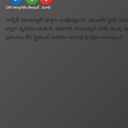
CM సెక్యూరిటీ
లుక్‌అవుట్
మెకాఫీ
వాన్స్‌డ్ యూట్యూబ్ పూర్తిగా సురక్షితమైనది, ఇది అనేక వైరస్ మరియ
ద్వారా ధృవీకరించబడింది. అధికారిక యూట్యూబ్ యాప్ యొక్క ఈ 
ప్రకటనలు లేని స్ట్రీమింగ్ మరియు అదనపు ఫీచర్లను అందిస్తుంది.