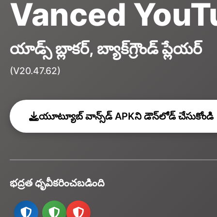
Vanced YouT
యాడ్స్ బ్లాకర్, బ్యాక్‌గ్రౌండ్ ప్లేయర్
(V20.47.62)
యూట్యూబ్ వాన్స్‌డ్ APKని డౌన్‌లోడ్ చేసుకోండి
భద్రత ధృవీకరించబడింది