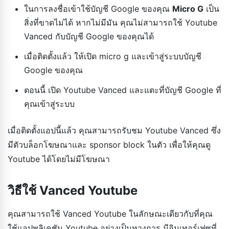
ในการลงชื่อเข้าใช้บัญชี Google ของคุณ
Micro G
เป็น
สิ่งที่ขาดไม่ได้ หากไม่มีมัน คุณไม่สามารถใช้ Youtube
Vanced กับบัญชี Google ของคุณได้
เมื่อติดตั้งแล้ว ให้เปิด micro g และเข้าสู่ระบบบัญชี
Google ของคุณ
ตอนนี้ เปิด Youtube Vanced และแตะที่บัญชี Google ที่
คุณเข้าสู่ระบบ
เมื่อติดตั้งแอปนี้แล้ว คุณสามารถรับชม Youtube Vanced ซึ่ง
มีตัวบล็อกโฆษณาและ sponsor block ในตัว เพื่อให้คุณดู
Youtube ได้โดยไม่มีโฆษณา
วิธีใช้ Vanced Youtube
คุณสามารถใช้ Vanced Youtube ในลักษณะเดียวกับที่คุณ
ใช้แอปพลิเคชัน Youtube อย่างเป็นทางการ มีอินเทอร์เฟซที่