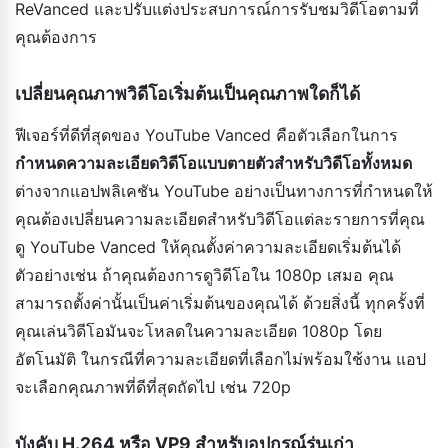
ReVanced และปรับแต่งประสบการณ์การรับชมวิดีโอตามที่
คุณต้องการ
เปลี่ยนคุณภาพวิดีโอเริ่มต้นเป็นคุณภาพใดก็ได้
ฟีเจอร์ที่ดีที่สุดของ YouTube Vanced คือตัวเลือกในการ
กำหนดความละเอียดวิดีโอแบบตายตัวสำหรับวิดีโอทั้งหมด
ต่างจากแอปพลิเคชัน YouTube อย่างเป็นทางการที่กำหนดให้
คุณต้องเปลี่ยนความละเอียดสำหรับวิดีโอแต่ละรายการที่คุณ
ดู YouTube Vanced ให้คุณตั้งค่าความละเอียดเริ่มต้นได้
ตัวอย่างเช่น ถ้าคุณต้องการดูวิดีโอใน 1080p เสมอ คุณ
สามารถตั้งค่านั้นเป็นค่าเริ่มต้นของคุณได้ ด้วยสิ่งนี้ ทุกครั้งที่
คุณเล่นวิดีโอมันจะโหลดในความละเอียด 1080p โดย
อัตโนมัติ ในกรณีที่ความละเอียดที่เลือกไม่พร้อมใช้งาน แอป
จะเลือกคุณภาพที่ดีที่สุดถัดไป เช่น 720p
บังคับ H.264 หรือ VP9 สำหรับอุปกรณ์รุ่นเก่า