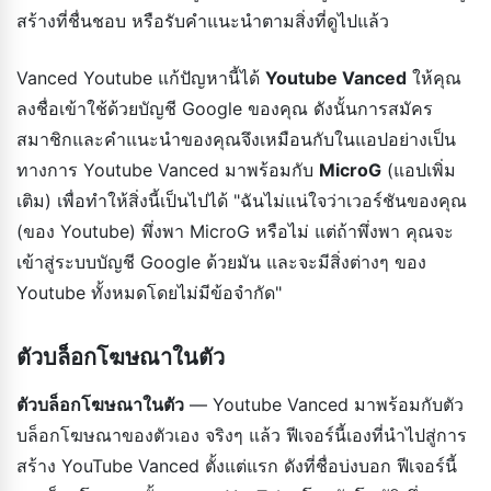
สร้างที่ชื่นชอบ หรือรับคำแนะนำตามสิ่งที่ดูไปแล้ว
Vanced Youtube แก้ปัญหานี้ได้
Youtube Vanced
ให้คุณ
ลงชื่อเข้าใช้ด้วยบัญชี Google ของคุณ ดังนั้นการสมัคร
สมาชิกและคำแนะนำของคุณจึงเหมือนกับในแอปอย่างเป็น
ทางการ Youtube Vanced มาพร้อมกับ
MicroG
(แอปเพิ่ม
เติม) เพื่อทำให้สิ่งนี้เป็นไปได้ "ฉันไม่แน่ใจว่าเวอร์ชันของคุณ
(ของ Youtube) พึ่งพา MicroG หรือไม่ แต่ถ้าพึ่งพา คุณจะ
เข้าสู่ระบบบัญชี Google ด้วยมัน และจะมีสิ่งต่างๆ ของ
Youtube ทั้งหมดโดยไม่มีข้อจำกัด"
ตัวบล็อกโฆษณาในตัว
ตัวบล็อกโฆษณาในตัว
— Youtube Vanced มาพร้อมกับตัว
บล็อกโฆษณาของตัวเอง จริงๆ แล้ว ฟีเจอร์นี้เองที่นำไปสู่การ
สร้าง YouTube Vanced ตั้งแต่แรก ดังที่ชื่อบ่งบอก ฟีเจอร์นี้