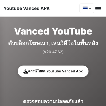
Youtube Vanced APK
Vanced YouTube
ตัวบล็อกโฆษณา, เล่นวิดีโอในพื้นหลัง
(V20.47.62)
ดาวน์โหลด YouTube Vanced Apk
ตรวจสอบความปลอดภัยแล้ว