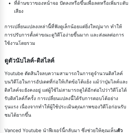
ที่ด้านขวาของหน้าจอ ปัดลงหรือขึ้นเพื่อลดหรือเพิ่มระดับ
เสียง
การเปลี่ยนแปลงเหล่านี้ที่ฟังดูเล็กน้อยแต่ยิ่งใหญ่มาก ทำให้
การปรับการตั้งค่าขณะดูวิดีโอง่ายขึ้นมาก และส่งผลต่อการ
ใช้งานโดยรวม
ดูตัวนับไลค์-ดิสไลค์
Youtube ตัดสินใจลบความสามารถในการดูจำนวนดิสไลค์
บนวิดีโอในการอัปเดตที่ก่อให้เกิดข้อโต้แย้ง แม้ว่าปุ่มไลค์และ
ดิสไลค์จะยังคงอยู่ แต่ผู้ใช้ไม่สามารถดูได้อีกต่อไปว่าวิดีโอได้
รับดิสไลค์กี่ครั้ง การเปลี่ยนแปลงนี้ได้รับการตอบโต้อย่าง
รุนแรง เนื่องจากทำให้ผู้ใช้ประเมินคุณภาพของวิดีโอก่อนรับ
ชมได้ยากขึ้น
Vanced Youtube นำฟีเจอร์นี้กลับมา ซึ่งช่วยให้คุณเห็น
ตัว