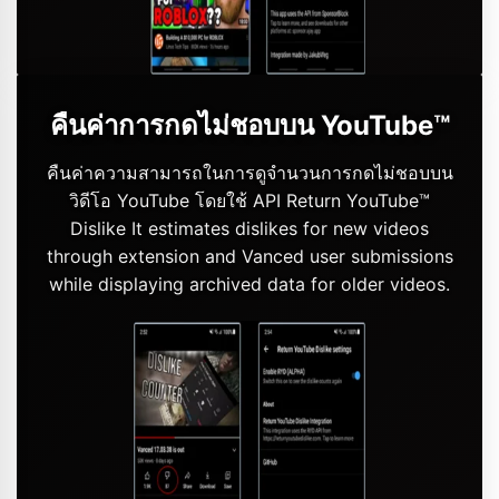
คืนค่าการกดไม่ชอบบน YouTube™
คืนค่าความสามารถในการดูจำนวนการกดไม่ชอบบน
วิดีโอ YouTube โดยใช้ API Return YouTube™
Dislike It estimates dislikes for new videos
through extension and Vanced user submissions
while displaying archived data for older videos.