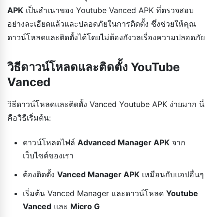
APK
เป็นสำเนาของ Youtube Vanced APK ที่ตรวจสอบ
อย่างละเอียดแล้วและปลอดภัยในการติดตั้ง ซึ่งช่วยให้คุณ
ดาวน์โหลดและติดตั้งได้โดยไม่ต้องกังวลเรื่องความปลอดภัย
วิธีดาวน์โหลดและติดตั้ง YouTube
Vanced
วิธีดาวน์โหลดและติดตั้ง Vanced Youtube APK ง่ายมาก นี่
คือวิธีเริ่มต้น:
ดาวน์โหลดไฟล์
Advanced Manager APK
จาก
เว็บไซต์ของเรา
ต้องติดตั้ง
Vanced Manager APK
เหมือนกับแอปอื่นๆ
เริ่มต้น Vanced Manager และดาวน์โหลด
Youtube
Vanced
และ
Micro G