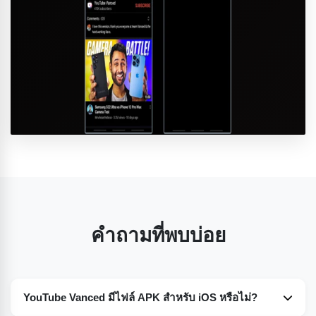
คำถามที่พบบ่อย
YouTube Vanced มีไฟล์ APK สำหรับ iOS หรือไม่?