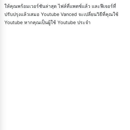
ให้คุณพร้อมเวอร์ชันล่าสุด ไฟล์ที่แพตช์แล้ว และฟีเจอร์ที่
ปรับปรุงแล้วเสมอ Youtube Vanced จะเปลี่ยนวิธีที่คุณใช้
Youtube หากคุณเป็นผู้ใช้ Youtube ประจำ