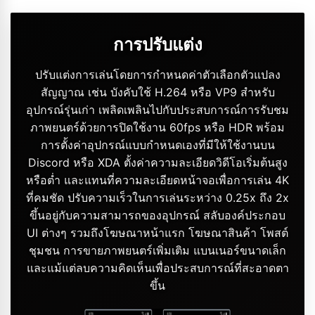
การปรับแต่ง
ปรับแต่งการเล่นโดยการกำหนดค่าตัวเลือกตัวแปลง
สัญญาณ เช่น บังคับใช้ H.264 หรือ VP9 สำหรับ
อุปกรณ์รุ่นเก่า เพลิดเพลินไปกับประสบการณ์การรับชม
ภาพยนตร์ด้วยการปิดใช้งาน 60fps หรือ HDR พร้อม
การตั้งค่าอุปกรณ์แบบกำหนดเองที่มีให้ใช้งานบน
Discord หรือ XDA ตั้งค่าความละเอียดวิดีโอเริ่มต้นสูง
หรือต่ำ และแทนที่ความละเอียดหน้าจอเพื่อการเล่น 4K
ที่คมชัด ปรับความเร็วในการเล่นระหว่าง 0.25x ถึง 2x
ขึ้นอยู่กับความสามารถของอุปกรณ์ สลับองค์ประกอบ
UI ต่างๆ รวมถึงโฆษณาหน้าแรก โฆษณาสินค้า โพสต์
ชุมชน การขายภาพยนตร์เพิ่มเติม แบนเนอร์ขนาดเล็ก
และแม้แต่ลบความคิดเห็นเพื่อประสบการณ์ที่สะอาดตา
ขึ้น