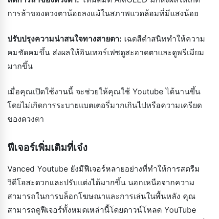
การล้าของดวงตาน้อยลงแม้ในสภาพแวดล้อมที่มีแสงน้อย
ปรับปรุงความน่าสนใจทางสายตา:
เฉดสีดำสนิททำให้ความ
คมชัดคมขึ้น ส่งผลให้อินเทอร์เฟซดูสะอาดตาและดูพรีเมียม
มากขึ้น
เมื่อคุณเปิดใช้งานนี้ จะช่วยให้คุณใช้ Youtube ได้นานขึ้น
โดยไม่เกิดการระบายแบตเตอรี่มากเกินไปหรือความเครียด
ของดวงตา
ฟีเจอร์เพิ่มเติมที่เจ๋ง
Vanced Youtube ยังมีฟีเจอร์หลายอย่างที่ทำให้การสตรีม
วิดีโอสะดวกและปรับแต่งได้มากขึ้น นอกเหนือจากความ
สามารถในการบล็อกโฆษณาและการเล่นในพื้นหลัง คุณ
สามารถดูฟีเจอร์ทั้งหมดเหล่านี้โดยดาวน์โหลด YouTube