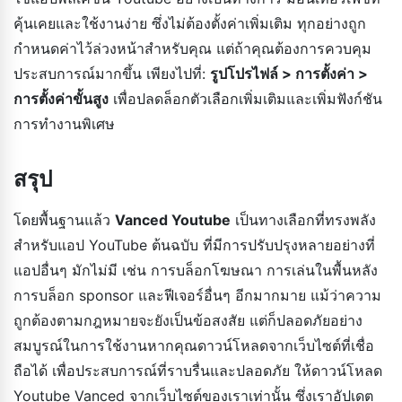
คุ้นเคยและใช้งานง่าย ซึ่งไม่ต้องตั้งค่าเพิ่มเติม ทุกอย่างถูก
กำหนดค่าไว้ล่วงหน้าสำหรับคุณ แต่ถ้าคุณต้องการควบคุม
ประสบการณ์มากขึ้น เพียงไปที่:
รูปโปรไฟล์ > การตั้งค่า >
การตั้งค่าขั้นสูง
เพื่อปลดล็อกตัวเลือกเพิ่มเติมและเพิ่มฟังก์ชัน
การทำงานพิเศษ
สรุป
โดยพื้นฐานแล้ว
Vanced Youtube
เป็นทางเลือกที่ทรงพลัง
สำหรับแอป YouTube ต้นฉบับ ที่มีการปรับปรุงหลายอย่างที่
แอปอื่นๆ มักไม่มี เช่น การบล็อกโฆษณา การเล่นในพื้นหลัง
การบล็อก sponsor และฟีเจอร์อื่นๆ อีกมากมาย แม้ว่าความ
ถูกต้องตามกฎหมายจะยังเป็นข้อสงสัย แต่ก็ปลอดภัยอย่าง
สมบูรณ์ในการใช้งานหากคุณดาวน์โหลดจากเว็บไซต์ที่เชื่อ
ถือได้ เพื่อประสบการณ์ที่ราบรื่นและปลอดภัย ให้ดาวน์โหลด
Youtube Vanced จากเว็บไซต์ของเราเท่านั้น ซึ่งเราอัปเดต