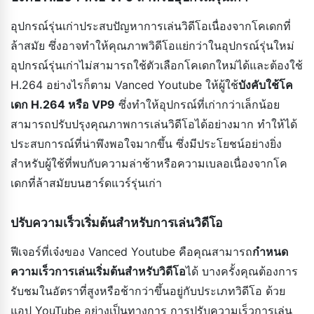
อุปกรณ์รุ่นเก่าประสบปัญหาการเล่นวิดีโอเนื่องจากโคเดกที่
ล้าสมัย ซึ่งอาจทำให้คุณภาพวิดีโอแย่กว่าในอุปกรณ์รุ่นใหม่
อุปกรณ์รุ่นเก่าไม่สามารถใช้ตัวเลือกโคเดกใหม่ได้และต้องใช้
H.264 อย่างไรก็ตาม Vanced Youtube ให้ผู้ใช้
บังคับใช้โค
เดก H.264 หรือ VP9
ซึ่งทำให้อุปกรณ์ที่เก่ากว่าเล็กน้อย
สามารถปรับปรุงคุณภาพการเล่นวิดีโอได้อย่างมาก ทำให้ได้
ประสบการณ์ที่น่าพึงพอใจมากขึ้น ซึ่งมีประโยชน์อย่างยิ่ง
สำหรับผู้ใช้ที่พบกับความล่าช้าหรือความเบลอเนื่องจากโค
เดกที่ล้าสมัยบนฮาร์ดแวร์รุ่นเก่า
ปรับความเร็วเริ่มต้นสำหรับการเล่นวิดีโอ
ฟีเจอร์ที่เจ๋งของ Vanced Youtube คือคุณสามารถ
กำหนด
ความเร็วการเล่นเริ่มต้นสำหรับวิดีโอ
ได้ บางครั้งคุณต้องการ
รับชมในอัตราที่สูงหรือช้ากว่าขึ้นอยู่กับประเภทวิดีโอ ด้วย
แอป YouTube อย่างเป็นทางการ การปรับความเร็วการเล่น