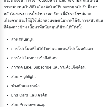
ตัวอย่างเช่น การใช้ Youtube Vanced จะข้ามส่วนที่ได้รับ
การสนับสนุนในวิดีโอโดยอัตโนมัติและพาคุณไปยังเนื้อหา
หลักโดยตรง การตั้งค่าบรรณาธิการนี้มีประโยชน์มาก
เนื่องจากช่วยให้ผู้ใช้เลือกส่วนของเนื้อหาที่ได้รับการสนับสนุน
ที่ต้องการข้าม เนื้อหาที่สนับสนุนที่ข้ามได้มีดังนี้:
ส่วนสนับสนุน
การโปรโมทที่ไม่ได้รับค่าตอบแทน/โปรโมทตัวเอง
การโปรโมทการเข้าถึงพิเศษ
การกด Like, Subscribe และกระดิ่งแจ้งเตือน
ส่วน Highlight
ช่วงพักและบทนำ
End Card และเครดิต
ส่วน Preview/recap