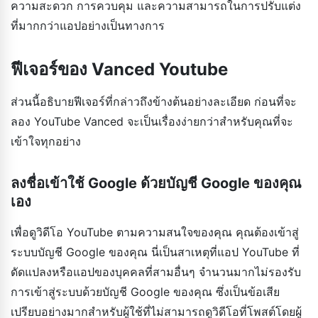
ความสะดวก การควบคุม และความสามารถในการปรับแต่ง
ที่มากกว่าแอปอย่างเป็นทางการ
ฟีเจอร์ของ Vanced Youtube
ส่วนนี้อธิบายฟีเจอร์ที่กล่าวถึงข้างต้นอย่างละเอียด ก่อนที่จะ
ลอง YouTube Vanced จะเป็นเรื่องง่ายกว่าสำหรับคุณที่จะ
เข้าใจทุกอย่าง
ลงชื่อเข้าใช้ Google ด้วยบัญชี Google ของคุณ
เอง
เพื่อดูวิดีโอ YouTube ตามความสนใจของคุณ คุณต้องเข้าสู่
ระบบบัญชี Google ของคุณ นี่เป็นสาเหตุที่แอป YouTube ที่
ดัดแปลงหรือแอปของบุคคลที่สามอื่นๆ จำนวนมากไม่รองรับ
การเข้าสู่ระบบด้วยบัญชี Google ของคุณ ซึ่งเป็นข้อเสีย
เปรียบอย่างมากสำหรับผู้ใช้ที่ไม่สามารถดูวิดีโอที่โพสต์โดยผู้