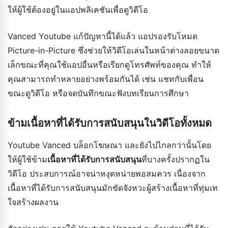
ให้ผู้ใช้ต้องอยู่ในแอปพลิเคชันเพื่อดูวิดีโอ
Vanced Youtube แก้ปัญหานี้ได้แล้ว แอปรองรับโหมด
Picture-in-Picture ซึ่งช่วยให้วิดีโอเล่นในหน้าต่างลอยขนาด
เล็กขณะที่คุณใช้แอปอื่นหรือเรียกดูโทรศัพท์ของคุณ ทำให้
คุณสามารถทำหลายอย่างพร้อมกันได้ เช่น แชทกับเพื่อน
ขณะดูวิดีโอ หรือจดบันทึกขณะฟังบทเรียนการศึกษา
ข้ามเนื้อหาที่ได้รับการสนับสนุนในวิดีโอทั้งหมด
Youtube Vanced บล็อกโฆษณา และยังไปไกลกว่านั้นโดย
ให้ผู้ใช้ข้าม
เนื้อหาที่ได้รับการสนับสนุน
ที่บางครั้งปรากฏใน
วิดีโอ ประสบการณ์อาจน่าหงุดหน่ายพอสมควร เนื่องจาก
เนื้อหาที่ได้รับการสนับสนุนมักขัดจังหวะผู้สร้างเนื้อหาที่ทุ่มเท
ใจสร้างผลงาน