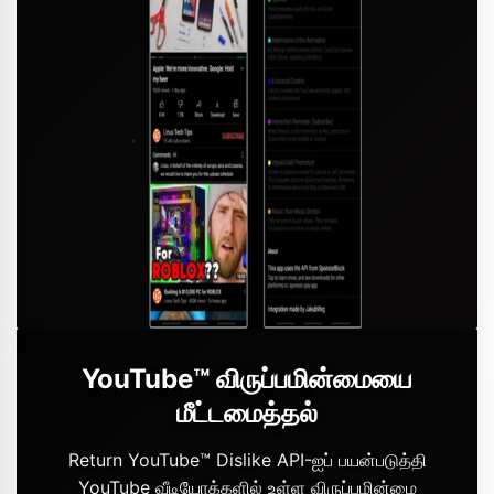
YouTube™ விருப்பமின்மையை
மீட்டமைத்தல்
Return YouTube™ Dislike API-ஐப் பயன்படுத்தி
YouTube வீடியோக்களில் உள்ள விருப்பமின்மை