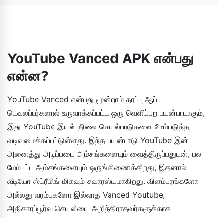
சமீபத்திய பதிப்பைப் பதிவிறக்கம் செய்ய வேண்டும். YouTube
பயனர்களுக்கு, Youtube++ செயலியானது மூன்றாம் தரப்பு ஆப்
Vanced-இன் அதிகாரப்பூர்வ வழங்குநராக, அவர்கள் செயலியைத்
ஸ்டோர்களில் இருந்தும் பதிவிறக்கம் செய்யக் கிடைக்கிறது.
தவறாமல் புதுப்பிக்கிறார்கள். அதைப் பதிவிறக்கும்போது, ​​முந்தைய
பதிப்பை நிறுவிய அதே வழிமுறைகளைப் பின்பற்றவும்.
YouTube Vanced APK என்பது
என்ன?
YouTube Vanced என்பது மூன்றாம் தரப்பு ஆப்
டெவலப்பர்களால் உருவாக்கப்பட்ட ஒரு வெளிப்புற பயன்பாடாகும்,
இது YouTube இயல்புநிலை செயல்பாடுகளை மேம்படுத்த
வடிவமைக்கப்பட்டுள்ளது. இந்த பயன்பாடு YouTube இன்
அனைத்து அடிப்படை அம்சங்களையும் வைத்திருப்பதுடன், பல
மேம்பட்ட அம்சங்களையும் ஒருங்கிணைக்கிறது, இதனால்
வீடியோ ஸ்ட்ரீமிங் மிகவும் சுவாரஸ்யமாகிறது. விளம்பரங்களோ
அல்லது வரம்புகளோ இல்லாத Vanced Youtube,
அதிகாரப்பூர்வ செயலியை அறிந்திராதவர்களுக்காக