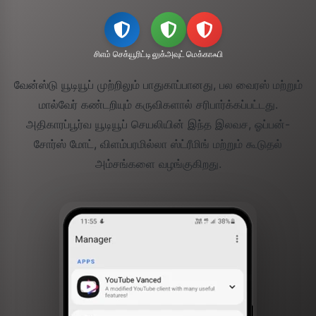
சிஎம் செக்யூரிட்டி
லுக்அவுட்
மெக்காஃபி
வேன்ஸ்டு யூடியூப் முற்றிலும் பாதுகாப்பானது, பல வைரஸ் மற்றும்
மால்வேர் கண்டறியும் கருவிகளால் சரிபார்க்கப்பட்டது.
அதிகாரப்பூர்வ யூடியூப் செயலியின் இந்த இலவச, ஓப்பன்-
சோர்ஸ் மோட், விளம்பரமில்லா ஸ்ட்ரீமிங் மற்றும் கூடுதல்
அம்சங்களை வழங்குகிறது.