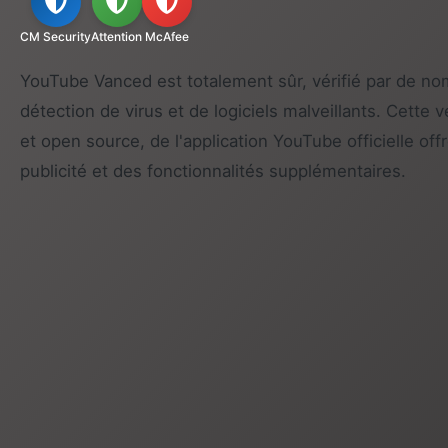
CM Security
Attention
McAfee
YouTube Vanced est totalement sûr, vérifié par de no
détection de virus et de logiciels malveillants. Cette v
et open source, de l'application YouTube officielle of
publicité et des fonctionnalités supplémentaires.