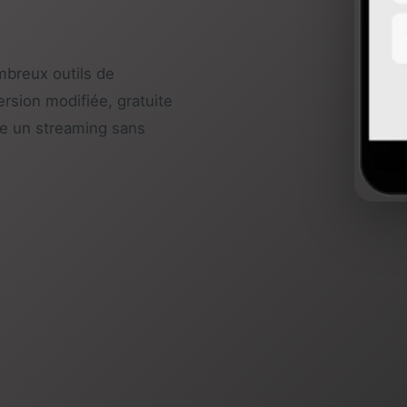
mbreux outils de
ersion modifiée, gratuite
fre un streaming sans